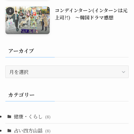
コンデインターン(インターンは元
上司?!) ～韓国ドラマ感想
アーカイブ
ア
ー
カ
イ
カテゴリー
ブ
健康・くらし
(8)
占い四方山話
(8)