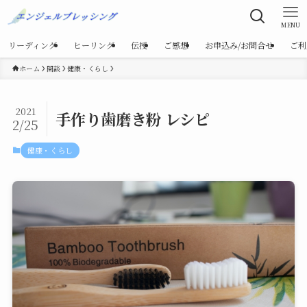
MENU
リーディング
ヒーリング
伝授
ご感想
お申込み/お問合せ
ご利
ホーム
閑談
健康・くらし
2021
手作り歯磨き粉 レシピ
2/25
健康・くらし