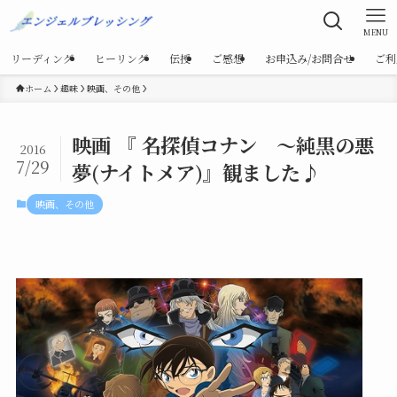
MENU
リーディング
ヒーリング
伝授
ご感想
お申込み/お問合せ
ご利
ホーム
趣味
映画、その他
映画 『 名探偵コナン ～純黒の悪
2016
7/29
夢(ナイトメア)』観ました♪
映画、その他