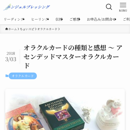
MENU
リーディング
ヒーリング
伝授
ご感想
お申込み/お問合せ
ご利
ホーム
ちょいスピ
オラクルカード
オラクルカードの種類と感想 ～ ア
2018
センデッドマスターオラクルカー
3/03
ド
オラクルカード