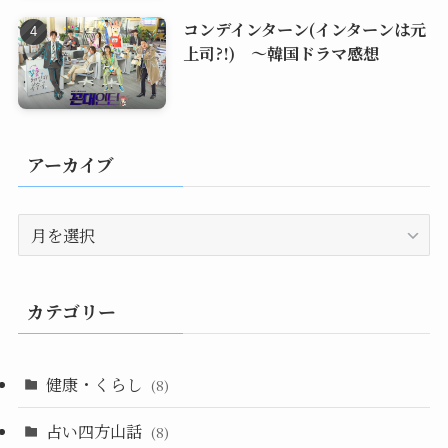
コンデインターン(インターンは元
上司?!) ～韓国ドラマ感想
アーカイブ
ア
ー
カ
イ
カテゴリー
ブ
健康・くらし
(8)
占い四方山話
(8)