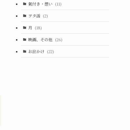
氣付き・想い
(11)
ヲタ活
(2)
月
(18)
映画、その他
(26)
お出かけ
(22)