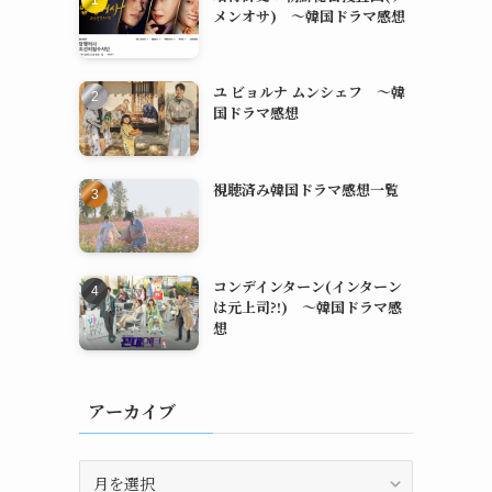
メンオサ) ～韓国ドラマ感想
ユ ビョルナ ムンシェフ ～韓
国ドラマ感想
視聴済み韓国ドラマ感想一覧
コンデインターン(インターン
は元上司?!) ～韓国ドラマ感
想
アーカイブ
ア