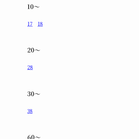
10～
17
18
20～
28
30～
38
60～