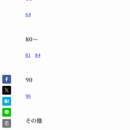
64
80～
81
84
90
96
その他