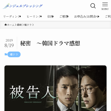
MENU
リーディング
ヒーリング
伝授
ご感想
お申込み/お問合せ
ご利
ホーム
趣味
韓ドラ
2019
秘密 ～韓国ドラマ感想
8/19
韓ドラ