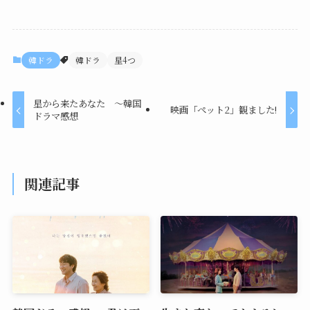
韓ドラ
韓ドラ
星4つ
星から来たあなた ～韓国
映画「ペット2」観ました!
ドラマ感想
関連記事